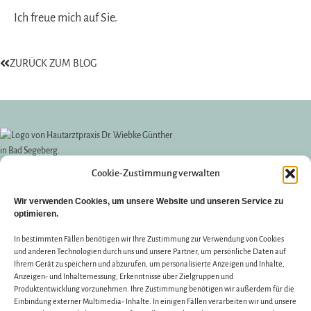
Ich freue mich auf Sie.
ZURÜCK ZUM BLOG
Cookie-Zustimmung verwalten
KONTAKT
Wir verwenden Cookies, um unsere Website und unseren Service zu
Dr. med. Wiebke Günther
optimieren.
Fachärztin für Haut- & Geschlechtskrankheiten, Allergologie
Parkstraße 38 | 23795 Bad Segeberg
In bestimmten Fällen benötigen wir Ihre Zustimmung zur Verwendung von Cookies
Telefon 04551 93 8 48
und anderen Technologien durch uns und unsere Partner, um persönliche Daten auf
Telefax 04551 93 9 48
Ihrem Gerät zu speichern und abzurufen, um personalisierte Anzeigen und Inhalte,
Anzeigen- und Inhaltemessung, Erkenntnisse über Zielgruppen und
willkommen@hautarzt-bad-segeberg.de
Produktentwicklung vorzunehmen. Ihre Zustimmung benötigen wir außerdem für die
Einbindung externer Multimedia- Inhalte. In einigen Fällen verarbeiten wir und unsere
SPRECHZEITEN